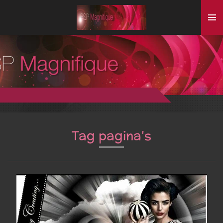
Ga
direct
naar
de
hoofdinhoud
Tag pagina's