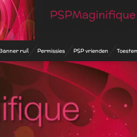
PSPMaginifique
Banner ruil
Permissies
PSP vrienden
Toeste