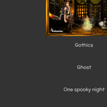
Gothics
Ghost
One spooky night