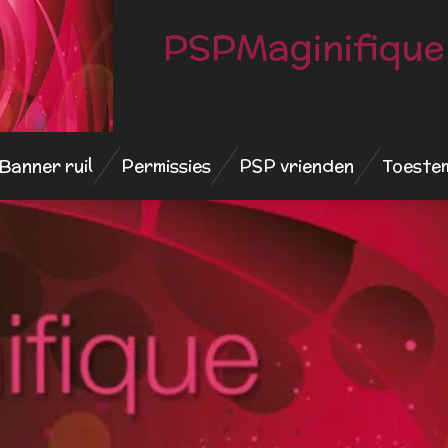
PSPMaginifique
Banner ruil
Permissies
PSP vrienden
Toeste